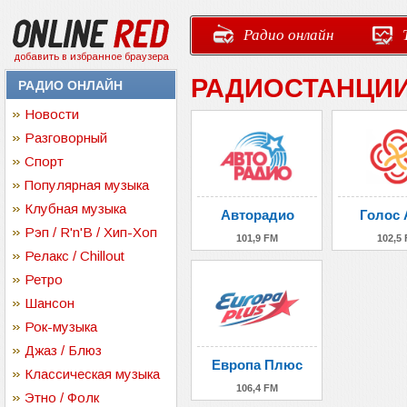
Радио онлайн
добавить в избранное браузера
РАДИОСТАНЦИИ
РАДИО ОНЛАЙН
Новости
Разговорный
Спорт
Популярная музыка
Клубная музыка
Авторадио
Голос 
Рэп / R'n'B / Хип-Хоп
101,9 FM
102,5
Релакс / Chillout
Ретро
Шансон
Рок-музыка
Джаз / Блюз
Европа Плюс
Классическая музыка
106,4 FM
Этно / Фолк