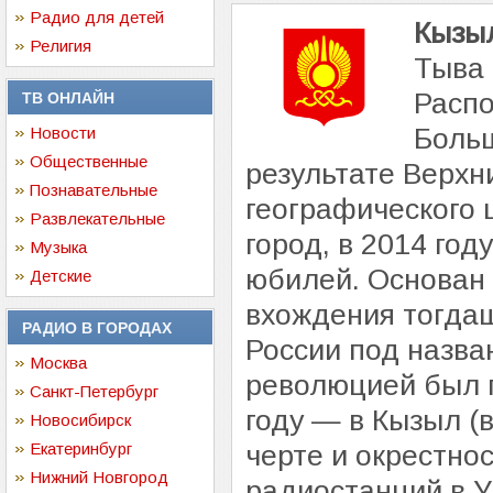
Радио для детей
Кызы
Религия
Тыва 
Распо
ТВ ОНЛАЙН
Больш
Новости
Общественные
результате Верхн
Познавательные
географического 
Развлекательные
город, в 2014 год
Музыка
юбилей. Основан 
Детские
вхождения тогдаш
РАДИО В ГОРОДАХ
России под назван
Москва
революцией был п
Санкт-Петербург
году — в Кызыл (в
Новосибирск
Екатеринбург
черте и окрестно
Нижний Новгород
радиостанций в У