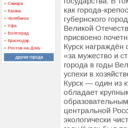
государства. В то
Самара
как города-крепос
Казань
губернского горо
Челябинск
Уфа
Великой Отечеств
Волгоград
присвоено почетн
Краснодар
Курск награждён 
Ростов-на-Дону
«за мужество и с
другие города
города в годы Ве
успехи в хозяйст
Курск — один из 
обладает крупны
образовательным
центральной Росс
экологически чист