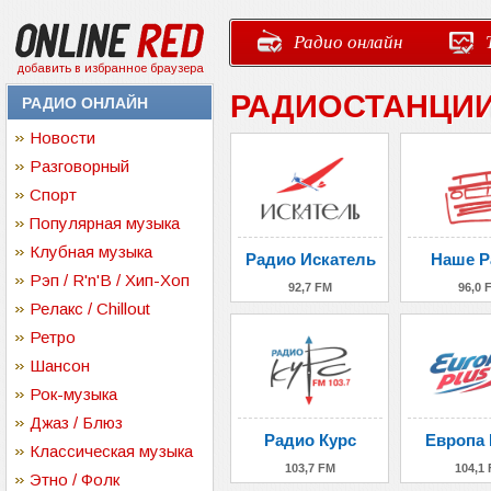
Радио онлайн
добавить в избранное браузера
РАДИОСТАНЦИИ
РАДИО ОНЛАЙН
Новости
Разговорный
Спорт
Популярная музыка
Клубная музыка
Радио Искатель
Наше Р
Рэп / R'n'B / Хип-Хоп
92,7 FM
96,0 
Релакс / Chillout
Ретро
Шансон
Рок-музыка
Джаз / Блюз
Радио Курс
Европа
Классическая музыка
103,7 FM
104,1
Этно / Фолк