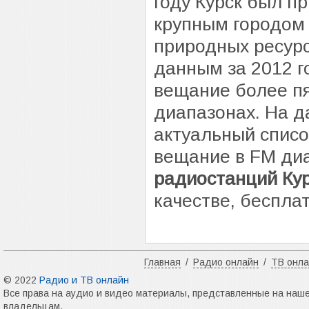
году Курск был п
крупным городом 
природных ресурс
данным за 2012 го
вещание более п
диапазонах. На д
актуальный списо
вещание в FM ди
радиостанций Ку
качестве, бесплат
Главная
/
Радио онлайн
/
ТВ онл
© 2022
Радио и ТВ онлайн
Все права на аудио и видео материалы, представленные на наш
владельцам.