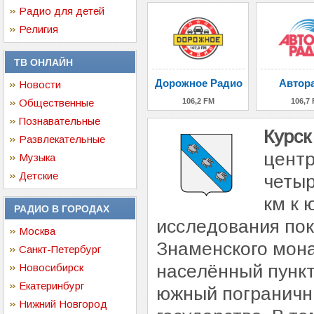
Радио для детей
Религия
ТВ ОНЛАЙН
Дорожное Радио
Автор
Новости
Общественные
106,2 FM
106,7
Познавательные
Курск
Развлекательные
центр
Музыка
Детские
четыр
км к 
РАДИО В ГОРОДАХ
исследования пок
Москва
Знаменского мон
Санкт-Петербург
населённый пункт 
Новосибирск
Екатеринбург
южный пограничны
Нижний Новгород